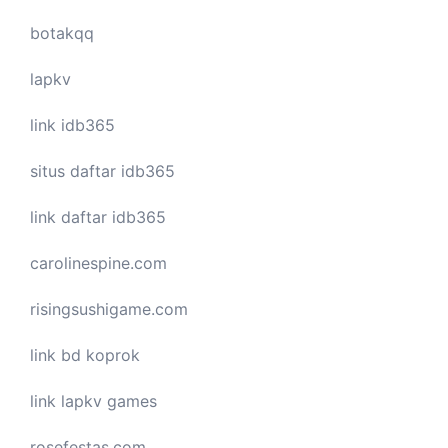
botakqq
lapkv
link idb365
situs daftar idb365
link daftar idb365
carolinespine.com
risingsushigame.com
link bd koprok
link lapkv games
rosefestas.com