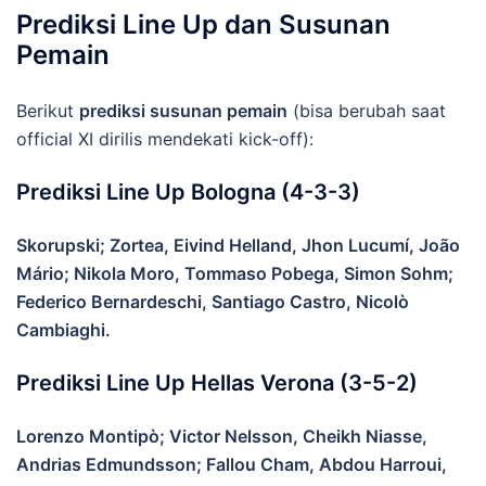
Prediksi Line Up dan Susunan
Pemain
Berikut
prediksi susunan pemain
(bisa berubah saat
official XI dirilis mendekati kick-off):
Prediksi Line Up Bologna (4-3-3)
Skorupski; Zortea, Eivind Helland, Jhon Lucumí, João
Mário; Nikola Moro, Tommaso Pobega, Simon Sohm;
Federico Bernardeschi, Santiago Castro, Nicolò
Cambiaghi.
Prediksi Line Up Hellas Verona (3-5-2)
Lorenzo Montipò; Victor Nelsson, Cheikh Niasse,
Andrias Edmundsson; Fallou Cham, Abdou Harroui,