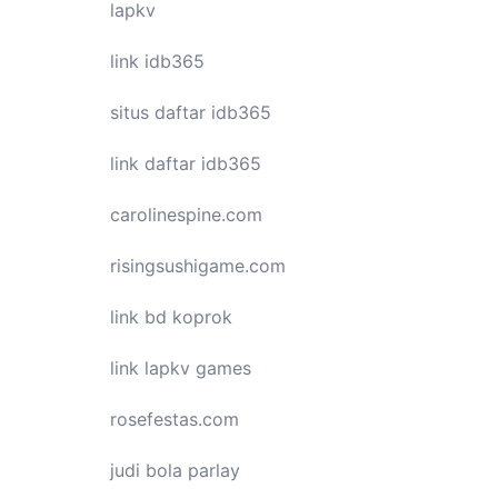
lapkv
link idb365
situs daftar idb365
link daftar idb365
carolinespine.com
risingsushigame.com
link bd koprok
link lapkv games
rosefestas.com
judi bola parlay