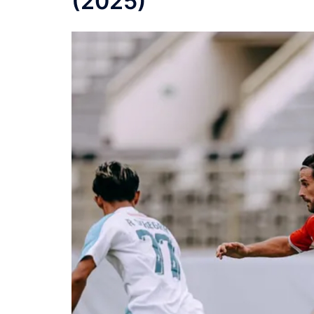
(2025)