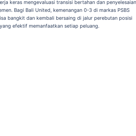
kerja keras mengevaluasi transisi bertahan dan penyelesaia
asemen. Bagi Bali United, kemenangan 0-3 di markas PSBS
a bangkit dan kembali bersaing di jalur perebutan posisi
 yang efektif memanfaatkan setiap peluang.