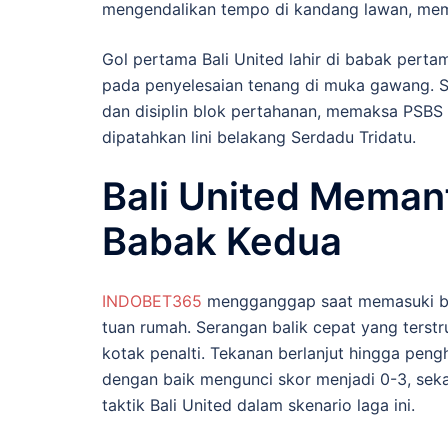
mengendalikan tempo di kandang lawan, memb
Gol pertama Bali United lahir di babak perta
pada penyelesaian tenang di muka gawang. Set
dan disiplin blok pertahanan, memaksa PS
dipatahkan lini belakang Serdadu Tridatu.
Bali United Mema
Babak Kedua
INDOBET365
mengganggap saat memasuki ba
tuan rumah. Serangan balik cepat yang terst
kotak penalti. Tekanan berlanjut hingga peng
dengan baik mengunci skor menjadi 0-3, sek
taktik Bali United dalam skenario laga ini.