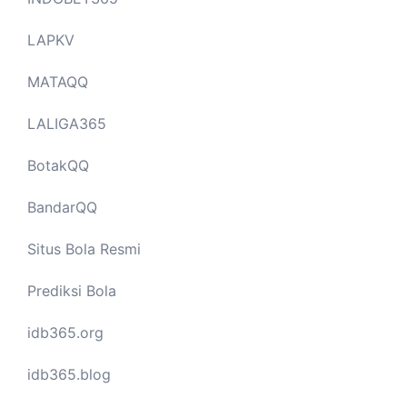
LAPKV
MATAQQ
LALIGA365
BotakQQ
BandarQQ
Situs Bola Resmi
Prediksi Bola
idb365.org
idb365.blog