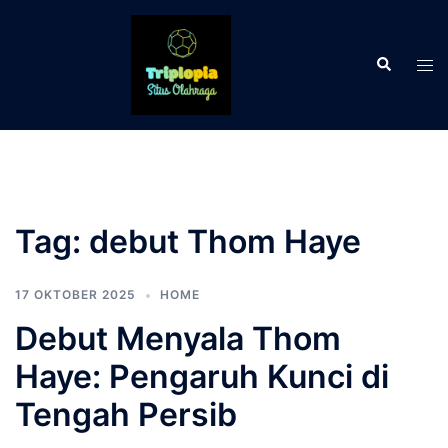
Langsung
ke
Cari
isi
Men
tog
Tag:
debut Thom Haye
17 OKTOBER 2025
HOME
Debut Menyala Thom
Haye: Pengaruh Kunci di
Tengah Persib