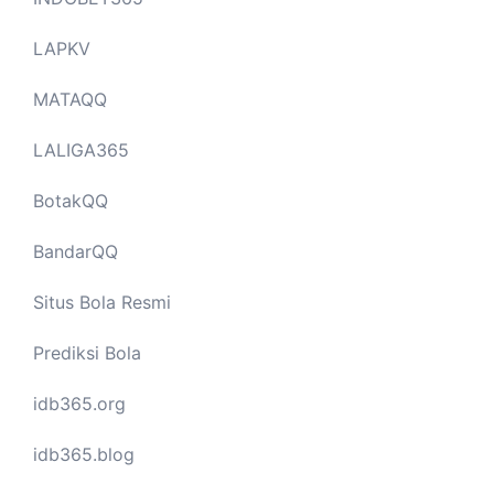
LAPKV
MATAQQ
LALIGA365
BotakQQ
BandarQQ
Situs Bola Resmi
Prediksi Bola
idb365.org
idb365.blog