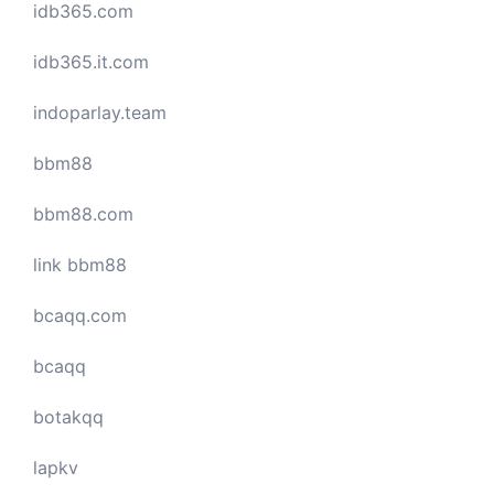
idb365.com
idb365.it.com
indoparlay.team
bbm88
bbm88.com
link bbm88
bcaqq.com
bcaqq
botakqq
lapkv