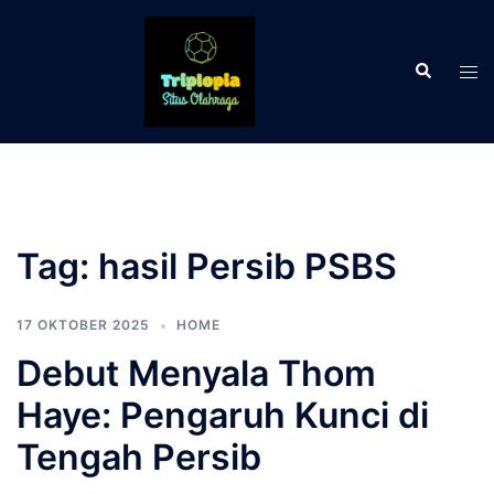
Langsung
ke
Cari
isi
Men
tog
Tag:
hasil Persib PSBS
17 OKTOBER 2025
HOME
Debut Menyala Thom
Haye: Pengaruh Kunci di
Tengah Persib