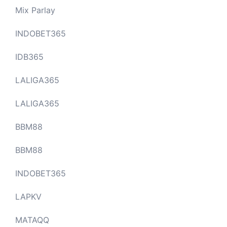
Mix Parlay
INDOBET365
IDB365
LALIGA365
LALIGA365
BBM88
BBM88
INDOBET365
LAPKV
MATAQQ