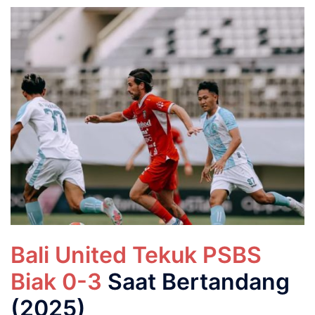
Bali United Tekuk PSBS
Biak 0-3
Saat Bertandang
(2025)