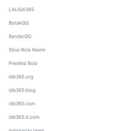
LALIGA365
BotakQQ
BandarQQ
Situs Bola Resmi
Prediksi Bola
idb365.org
idb365.blog
idb365.com
idb365.it.com
indoparlay.team