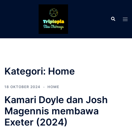
Langsung
ke
Cari
isi
Men
tog
Kategori:
Home
18 OKTOBER 2024
HOME
Kamari Doyle dan Josh
Magennis membawa
Exeter (2024)