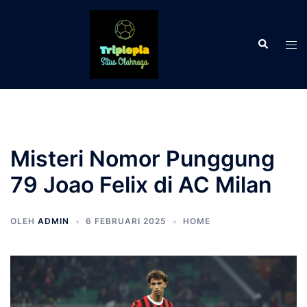
Langsung
ke
Cari
isi
Men
tog
Misteri Nomor Punggung
79 Joao Felix di AC Milan
OLEH
ADMIN
6 FEBRUARI 2025
HOME