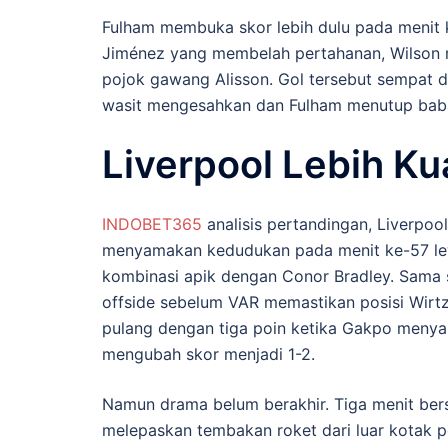
Fulham membuka skor lebih dulu pada menit k
Jiménez yang membelah pertahanan, Wilson 
pojok gawang Alisson. Gol tersebut sempat di
wasit mengesahkan dan Fulham menutup bab
Liverpool Lebih K
INDOBET365
analisis pertandingan, Liverpool
menyamakan kedudukan pada menit ke-57 lewat
kombinasi apik dengan Conor Bradley. Sama se
offside sebelum VAR memastikan posisi Wirt
pulang dengan tiga poin ketika Gakpo meny
mengubah skor menjadi 1-2.
Namun drama belum berakhir. Tiga menit ber
melepaskan tembakan roket dari luar kotak 