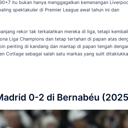
-90+7 itu bukan hanya menggagalkan kemenangan Liverpoo
aling spektakuler di Premier League awal tahun ini dan
njang rekor tak terkalahkan mereka di liga, tetapi kembal
zona Liga Champions dan tetap tertahan di papan atas den
oin penting di kandang dan mantap di papan tengah denga
en Cottage sebagai salah satu markas yang sulit ditaklukk
 Madrid 0-2 di Bernabéu (2025