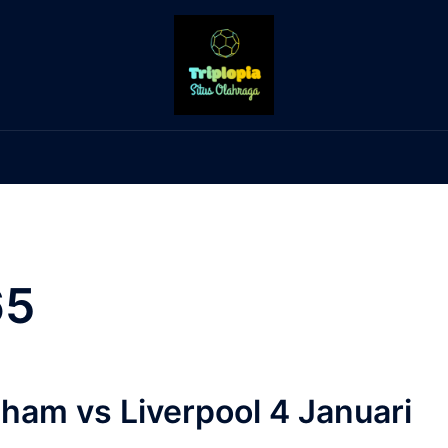
65
lham vs Liverpool 4 Januari