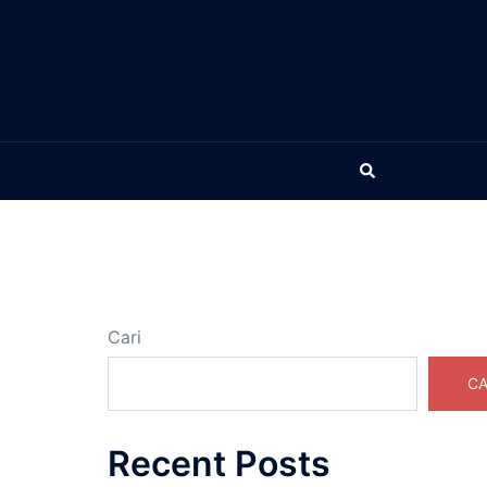
Cari
Cari
CA
Recent Posts