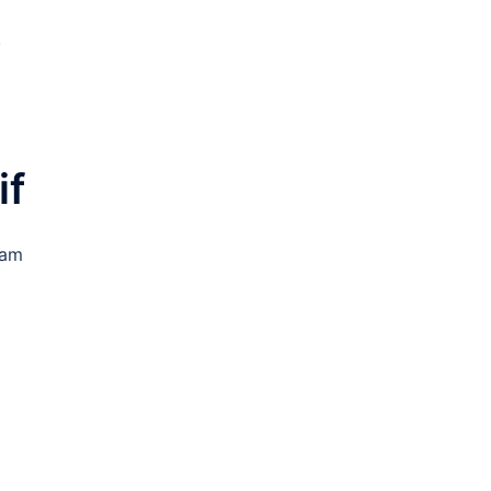
,
if
ham