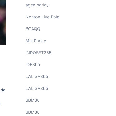
agen parlay
Nonton Live Bola
BCAQQ
Mix Parlay
INDOBET365
IDB365
LALIGA365
LALIGA365
ada
BBM88
h
BBM88