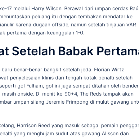
e-17 melalui Harry Wilson. Berawal dari umpan cerdas Raú
menuntaskan peluang itu dengan tembakan mendatar ke
anulir karena dugaan offside, namun setelah tinjauan VAR
ak pertama dengan keunggulan 1-0.
uat Setelah Babak Pertam
 baru benar-benar bangkit setelah jeda. Florian Wirtz
 penyelesaian klinis dari tengah kotak penalti setelah
perti gol Fulham, gol ini juga sempat ditahan oleh bende
z masih onside. Di menit ke-90+4, The Reds tampak akan
ambar umpan silang Jeremie Frimpong di mulut gawang unt
selang, Harrison Reed yang masuk sebagai pemain penggan
penalti yang menghujam sudut atas gawang Alisson dan