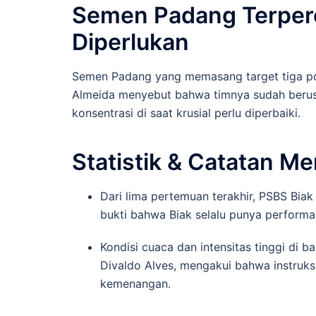
Semen Padang Terpero
Diperlukan
Semen Padang yang memasang target tiga poi
Almeida menyebut bahwa timnya sudah berusah
konsentrasi di saat krusial perlu diperbaiki.
Statistik & Catatan Me
Dari lima pertemuan terakhir, PSBS Bia
bukti bahwa Biak selalu punya performa 
Kondisi cuaca dan intensitas tinggi di 
Divaldo Alves, mengakui bahwa instruks
kemenangan.