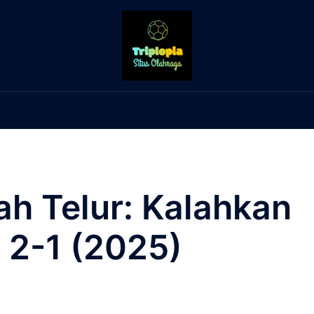
h Telur: Kalahkan
2-1 (2025)