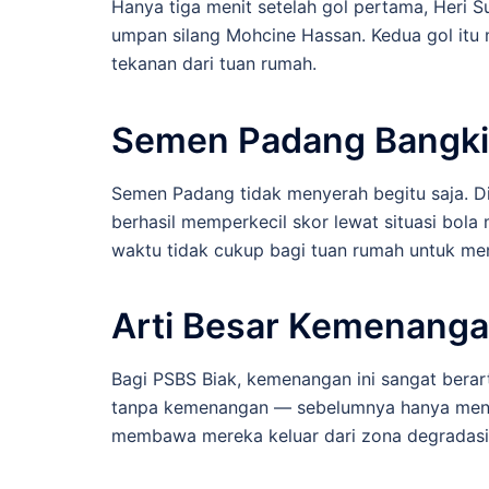
Hanya tiga menit setelah gol pertama, Heri 
umpan silang Mohcine Hassan. Kedua gol itu
tekanan dari tuan rumah.
Semen Padang Bangki
Semen Padang tidak menyerah begitu saja. Di
berhasil memperkecil skor lewat situasi bola
waktu tidak cukup bagi tuan rumah untuk me
Arti Besar Kemenanga
Bagi PSBS Biak, kemenangan ini sangat berar
tanpa kemenangan — sebelumnya hanya mengal
membawa mereka keluar dari zona degradasi,