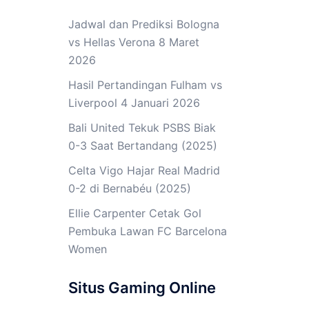
Jadwal dan Prediksi Bologna
vs Hellas Verona 8 Maret
2026
Hasil Pertandingan Fulham vs
Liverpool 4 Januari 2026
Bali United Tekuk PSBS Biak
0-3 Saat Bertandang (2025)
Celta Vigo Hajar Real Madrid
0-2 di Bernabéu (2025)
Ellie Carpenter Cetak Gol
Pembuka Lawan FC Barcelona
Women
Situs Gaming Online