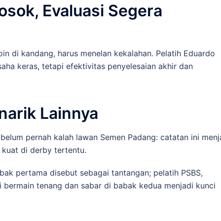
sok, Evaluasi Segera
n di kandang, harus menelan kekalahan. Pelatih Eduardo
a keras, tetapi efektivitas penyelesaian akhir dan
narik Lainnya
k belum pernah kalah lawan Semen Padang: catatan ini menj
kuat di derby tertentu.
babak pertama disebut sebagai tantangan; pelatih PSBS,
i bermain tenang dan sabar di babak kedua menjadi kunci